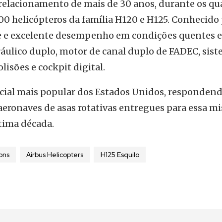
elacionamento de mais de 30 anos, durante os qua
00 helicópteros da família H120 e H125. Conhecido
de e excelente desempenho em condições quentes e 
ráulico duplo, motor de canal duplo de FADEC, sis
lisões e cockpit digital.
licial mais popular dos Estados Unidos, responden
aeronaves de asas rotativas entregues para essa m
tima década.
ons
Airbus Helicopters
H125 Esquilo