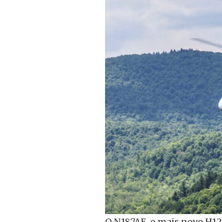
O N187AE, o mais novo H12