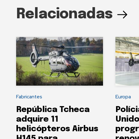
Relacionadas
Fabricantes
Europa
República Tcheca
Políc
adquire 11
Unido
helicópteros Airbus
prog
H145 para
renov