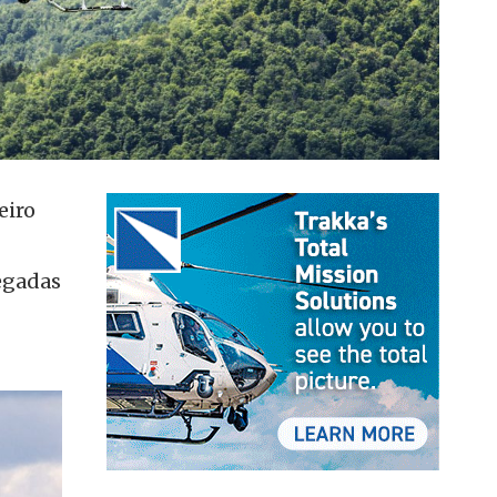
eiro
regadas