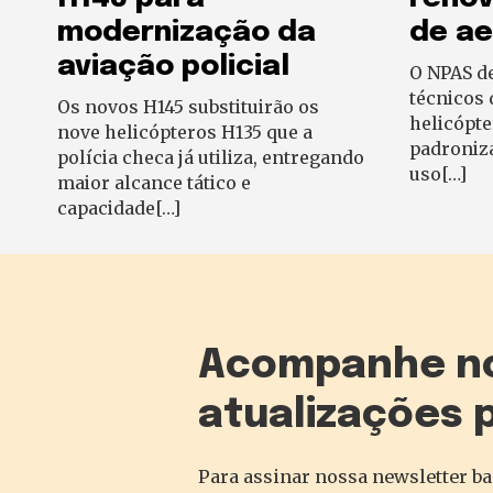
modernização da
de a
aviação policial
O NPAS d
técnicos 
Os novos H145 substituirão os
helicópte
nove helicópteros H135 que a
padroniz
polícia checa já utiliza, entregando
uso[…]
maior alcance tático e
capacidade[…]
Acompanhe n
atualizações 
Para assinar nossa newsletter ba