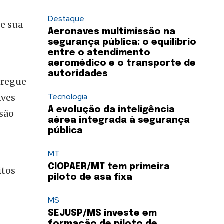
Destaque
e sua
Aeronaves multimissão na
segurança pública: o equilíbrio
entre o atendimento
aeromédico e o transporte de
autoridades
tregue
Tecnologia
aves
A evolução da inteligência
são
aérea integrada à segurança
pública
MT
CIOPAER/MT tem primeira
itos
piloto de asa fixa
MS
SEJUSP/MS investe em
formação de piloto de