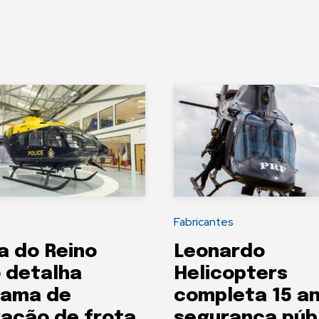
Fabricantes
ia do Reino
Leonardo
 detalha
Helicopters
rama de
completa 15 a
ação de frota
segurança púb