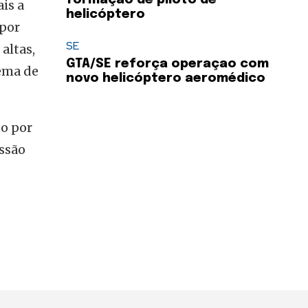
is a
helicóptero
 por
SE
altas,
GTA/SE reforça operaçao com
tema de
novo helicóptero aeromédico
do por
issão