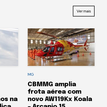
Ver mais
MG
CBMMG amplia
frota aérea com
nos na
novo AW119Kx Koala
lica
– Arcanjo 15