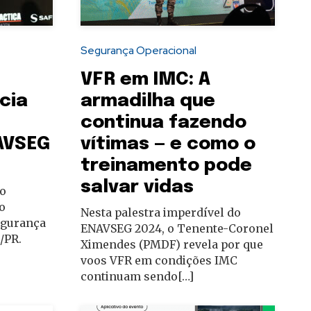
Segurança Operacional
VFR em IMC: A
cia
armadilha que
continua fazendo
AVSEG
vítimas — e como o
treinamento pode
salvar vidas
no
o
Nesta palestra imperdível do
egurança
ENAVSEG 2024, o Tenente-Coronel
/PR.
Ximendes (PMDF) revela por que
voos VFR em condições IMC
continuam sendo[…]