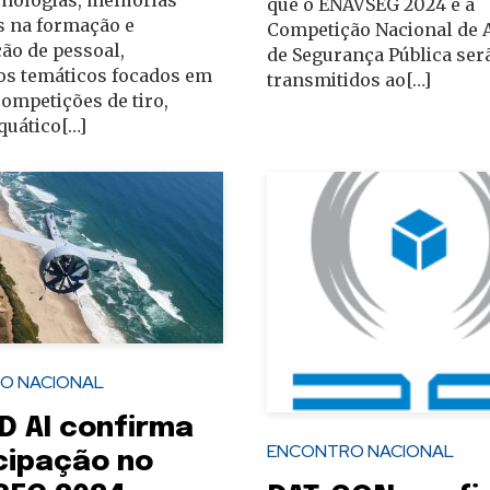
que o ENAVSEG 2024 e a
s na formação e
Competição Nacional de 
ção de pessoal,
de Segurança Pública ser
os temáticos focados em
transmitidos ao[…]
competições de tiro,
quático[…]
O NACIONAL
D AI confirma
ENCONTRO NACIONAL
cipação no