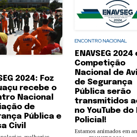
ENCONTRO NACIONAL
ENAVSEG 2024 
Competição
Nacional de Av
EG 2024: Foz
de Segurança
uaçu recebe o
Pública serão
tro Nacional
transmitidos a
iação de
no YouTube do 
ança Pública e
Policial!
a Civil
Estamos animados em an
cnologias, melhorias