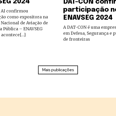
SEG 2024
DAT-CON confi
participação n
 AI confirmou
ENAVSEG 2024
ção como expositora na
Nacional de Aviação de
A DAT-CON é uma empres
a Pública – ENAVSEG
em Defesa, Segurança e p
 acontece[…]
de fronteiras