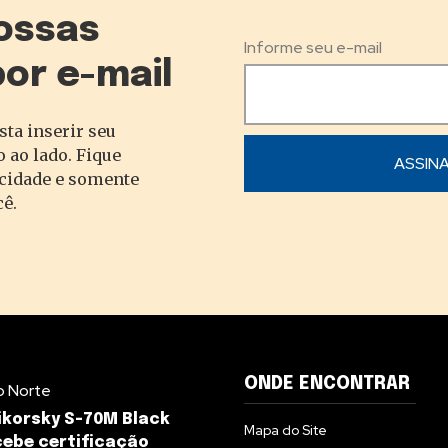
ossas
Informe seu e-mail
por e-mail
sta inserir seu
 ao lado. Fique
acidade e somente
cê.
ONDE ENCONTRAR
o Norte
ikorsky S-70M Black
Mapa do Site
ebe certificação