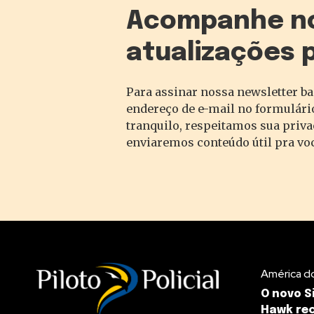
Acompanhe n
atualizações 
Para assinar nossa newsletter ba
endereço de e-mail no formulário
tranquilo, respeitamos sua priv
enviaremos conteúdo útil pra vo
América d
O novo S
Hawk rec