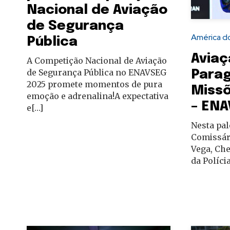
Nacional de Aviação
autoridades
de Segurança
América do
Pública
Aviaç
A Competição Nacional de Aviação
de Segurança Pública no ENAVSEG
Parag
2025 promete momentos de pura
Missõ
emoção e adrenalina!A expectativa
– ENA
e[…]
Nesta pal
Comissár
Vega, Ch
da Políci