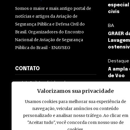
especial
Somos o maior e mais antigo portal de
civis
notícias e artigos da Aviação de
Segurança Pública e Defesa Civil do
BA
Brasil. Organizadores do Encontro
GRAER da
Nacional de Aviação de Segurança
Lavagem
ostensiv
Pública do Brasil - ENAVSEG
Destaque
CONTATO
A ampla 
de Voo
contato@pilotopolicial.com.br
Valorizamos sua privacidade
Usamos cookies para melhorar sua experiência de
navegação, veicular anúncios ou conteúdo
personalizado e analisar nosso tráfego. Ao clicar em
© 2009 - 2026 Piloto Policial. Todos os direitos reservados. Brasi
"Aceitar tudo", você concorda com nosso uso de
cookies.