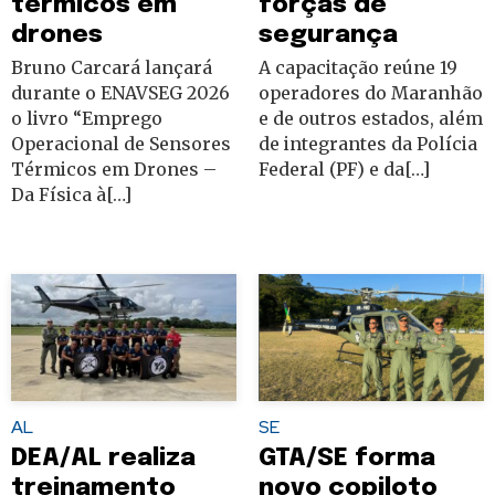
térmicos em
forças de
drones
segurança
Bruno Carcará lançará
A capacitação reúne 19
durante o ENAVSEG 2026
operadores do Maranhão
o livro “Emprego
e de outros estados, além
Operacional de Sensores
de integrantes da Polícia
Térmicos em Drones –
Federal (PF) e da[…]
Da Física à[…]
AL
SE
DEA/AL realiza
GTA/SE forma
treinamento
novo copiloto