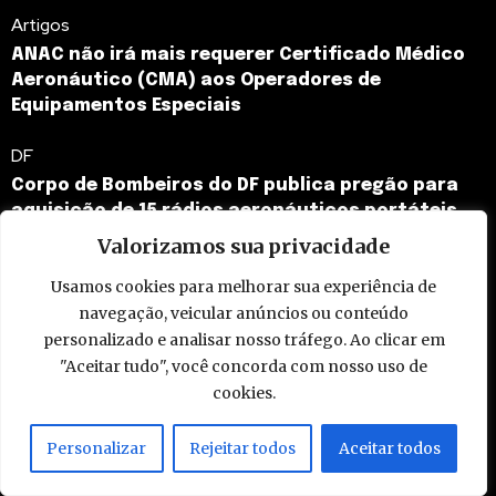
Artigos
ANAC não irá mais requerer Certificado Médico
Aeronáutico (CMA) aos Operadores de
Equipamentos Especiais
DF
Corpo de Bombeiros do DF publica pregão para
aquisição de 15 rádios aeronáuticos portáteis
Valorizamos sua privacidade
Usamos cookies para melhorar sua experiência de
ONDE ENCONTRAR
CATEGORIAS
navegação, veicular anúncios ou conteúdo
personalizado e analisar nosso tráfego. Ao clicar em
Mapa do Site
Polícia Militar
"Aceitar tudo", você concorda com nosso uso de
Arquivo do Site
Corpo de Bombeiros
cookies.
Midia Kit
Polícia Civil
Personalizar
Rejeitar todos
Aceitar todos
Enviar Matéria
SAMU
Quem Somos
Polícia Rodoviária Federal