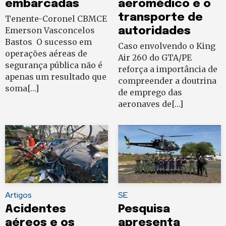
embarcadas
aeromédico e o
transporte de
Tenente-Coronel CBMCE
Emerson Vasconcelos
autoridades
Bastos O sucesso em
Caso envolvendo o King
operações aéreas de
Air 260 do GTA/PE
segurança pública não é
reforça a importância de
apenas um resultado que
compreender a doutrina
soma[…]
de emprego das
aeronaves de[…]
Artigos
SE
Acidentes
Pesquisa
aéreos e os
apresenta