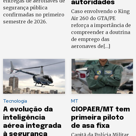
entregas de aeronaves de
autoridades
segurança pública
Caso envolvendo o King
confirmadas no primeiro
Air 260 do GTA/PE
semestre de 2026.
reforça a importância de
compreender a doutrina
de emprego das
aeronaves de[…]
Tecnologia
MT
A evolução da
CIOPAER/MT tem
inteligência
primeira piloto
aérea integrada
de asa fixa
à segurança
Capitã da Polícia Militar