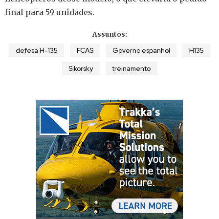
final para 59 unidades.
Assuntos:
defesa H-135
FCAS
Governo espanhol
H135
Sikorsky
treinamento