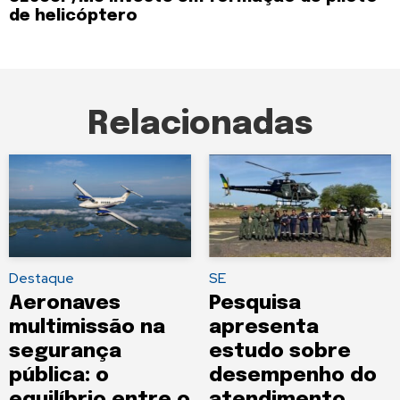
de helicóptero
Relacionadas
Destaque
SE
Aeronaves
Pesquisa
multimissão na
apresenta
segurança
estudo sobre
pública: o
desempenho do
equilíbrio entre o
atendimento