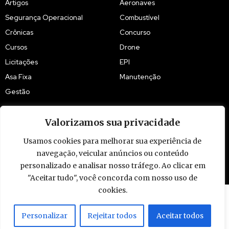
Artigos
Aeronaves
Segurança Operacional
Combustível
Crônicas
Concurso
Cursos
Drone
Licitações
EPI
Asa Fixa
Manutenção
Gestão
Valorizamos sua privacidade
Usamos cookies para melhorar sua experiência de
© 2009 - 2026 Piloto Policial. Todos os direitos reservados. Brasil.
navegação, veicular anúncios ou conteúdo
personalizado e analisar nosso tráfego. Ao clicar em
"Aceitar tudo", você concorda com nosso uso de
cookies.
Personalizar
Rejeitar todos
Aceitar todos