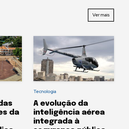
Ver mais
Tecnologia
das
A evolução da
es da
inteligência aérea
integrada à