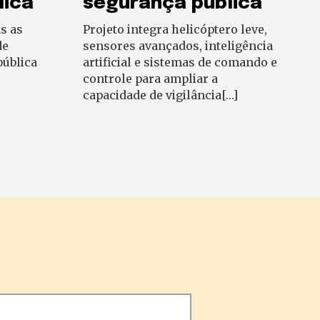
lica
segurança pública
s as
Projeto integra helicóptero leve,
de
sensores avançados, inteligência
pública
artificial e sistemas de comando e
controle para ampliar a
capacidade de vigilância[…]