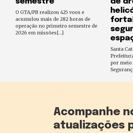
semestre
de dr
helic
O GTA/PB realizou 425 voos e
forta
acumulou mais de 282 horas de
operação no primeiro semestre de
segu
2026 em missões[…]
espa
Santa Cat
Prefeitur
por meio 
Seguranç
Acompanhe n
atualizações 