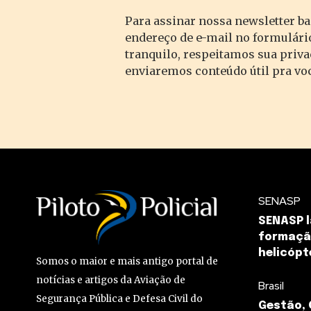
Para assinar nossa newsletter ba
endereço de e-mail no formulário
tranquilo, respeitamos sua priv
enviaremos conteúdo útil pra vo
SENASP
SENASP l
formação
helicópt
Somos o maior e mais antigo portal de
notícias e artigos da Aviação de
Brasil
Segurança Pública e Defesa Civil do
Gestão,