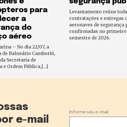
ones e
segurança púb
ópteros para
Levantamento reúne toda
lecer a
contratações e entregas 
aeronaves de segurança 
rança do
confirmadas no primeiro
ço aéreo
semestre de 2026.
arina – No dia 22/07, a
a de Balneário Camboriú,
da Secretaria de
a e Ordem Pública,[…]
ossas
Informe seu e-mail
por e-mail