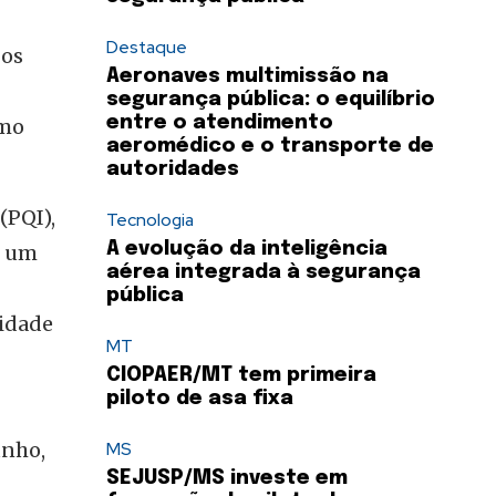
Destaque
 os
Aeronaves multimissão na
segurança pública: o equilíbrio
entre o atendimento
imo
aeromédico e o transporte de
autoridades
(PQI),
Tecnologia
A evolução da inteligência
e um
aérea integrada à segurança
pública
lidade
MT
CIOPAER/MT tem primeira
piloto de asa fixa
unho,
MS
SEJUSP/MS investe em