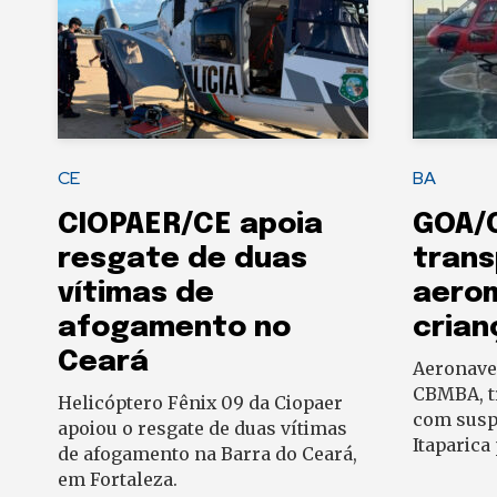
CE
BA
CIOPAER/CE apoia
GOA/
resgate de duas
trans
vítimas de
aero
afogamento no
crian
Ceará
Aeronave 
CBMBA, t
Helicóptero Fênix 09 da Ciopaer
com suspe
apoiou o resgate de duas vítimas
Itaparica
de afogamento na Barra do Ceará,
em Fortaleza.