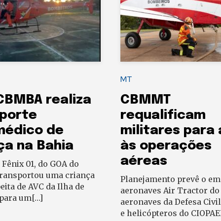
MT
CBMBA realiza
CBMMT
porte
requalificam
médico de
militares para
ça na Bahia
às operações
aéreas
Fênix 01, do GOA do
ransportou uma criança
Planejamento prevê o em
ita de AVC da Ilha de
aeronaves Air Tractor d
 para um[…]
aeronaves da Defesa Civil
e helicópteros do CIOPA