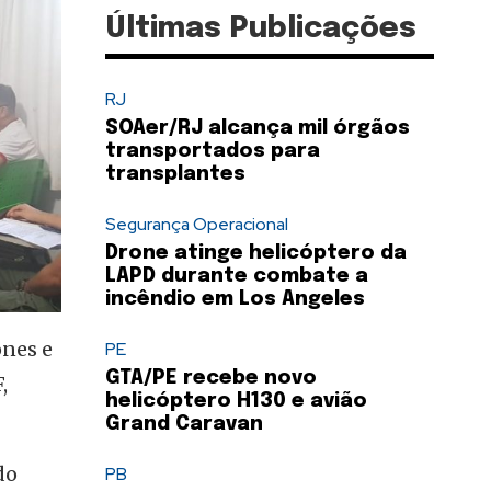
Últimas Publicações
RJ
SOAer/RJ alcança mil órgãos
transportados para
transplantes
Segurança Operacional
Drone atinge helicóptero da
LAPD durante combate a
incêndio em Los Angeles
ones e
PE
GTA/PE recebe novo
,
helicóptero H130 e avião
Grand Caravan
do
PB