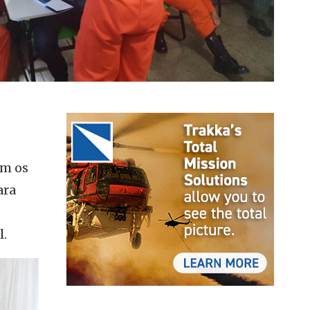
am os
ara
l.