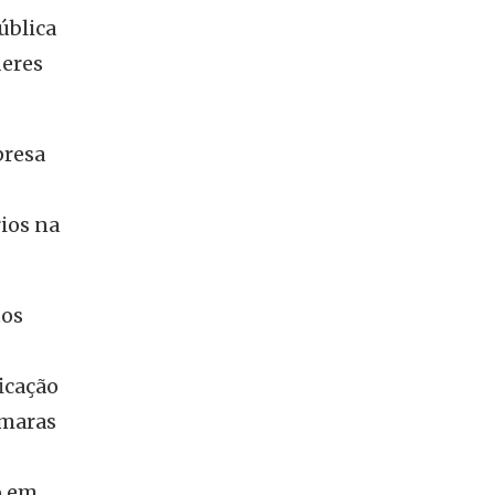
ública
deres
presa
ios na
tos
icação
âmaras
o em