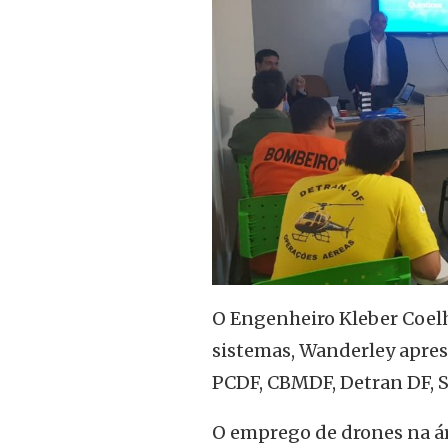
O Engenheiro Kleber Coelh
sistemas, Wanderley apre
PCDF, CBMDF, Detran DF, 
O emprego de drones na á