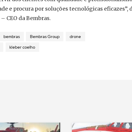
de e procura por soluções tecnológicas eficazes”, d
 – CEO da Bembras.
bembras
Bembras Group
drone
kleber coelho