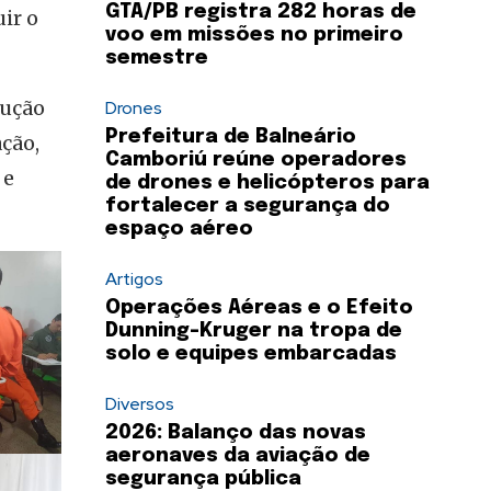
GTA/PB registra 282 horas de
ir o
voo em missões no primeiro
semestre
lução
Drones
Prefeitura de Balneário
ção,
Camboriú reúne operadores
 e
de drones e helicópteros para
fortalecer a segurança do
espaço aéreo
Artigos
Operações Aéreas e o Efeito
Dunning-Kruger na tropa de
solo e equipes embarcadas
Diversos
2026: Balanço das novas
aeronaves da aviação de
segurança pública