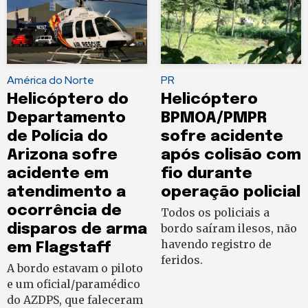
América do Norte
PR
Helicóptero do
Helicóptero
Departamento
BPMOA/PMPR
de Polícia do
sofre acidente
Arizona sofre
após colisão com
acidente em
fio durante
atendimento a
operação policial
ocorrência de
Todos os policiais a
disparos de arma
bordo saíram ilesos, não
havendo registro de
em Flagstaff
feridos.
A bordo estavam o piloto
e um oficial/paramédico
do AZDPS, que faleceram