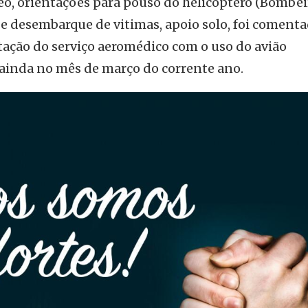
reo, orientações para pouso do helicóptero (Bombei
e desembarque de vitimas, apoio solo, foi coment
ação do serviço aeromédico com o uso do avião
 ainda no mês de março do corrente ano.