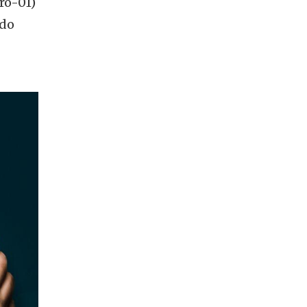
ro-01)
ado