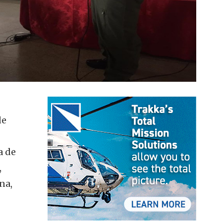
de
a de
,
na,