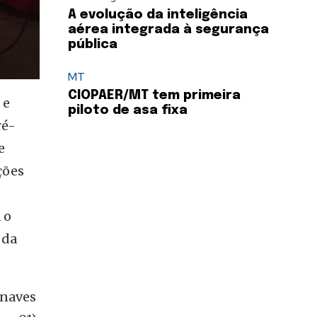
A evolução da inteligência
aérea integrada à segurança
pública
MT
CIOPAER/MT tem primeira
 e
piloto de asa fixa
ré-
e
ções
 o
 da
onaves