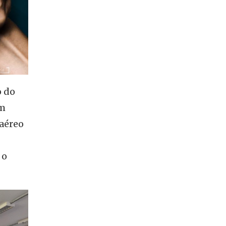
o do
em
 aéreo
 o