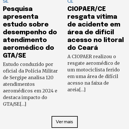
SE
CE
Pesquisa
CIOPAER/CE
apresenta
resgata vítima
estudo sobre
de acidente em
desempenho do
área de difícil
atendimento
acesso no litoral
aeromédico do
do Ceará
GTA/SE
A CIOPAER realizou o
resgate aeromédico de
Estudo conduzido por
um motociclista ferido
oficial da Polícia Militar
em uma área de difícil
de Sergipe analisa 120
acesso na faixa de
atendimentos
areia[…]
aeromédicos em 2024 e
destaca impacto do
GTA/SE[…]
Ver mais