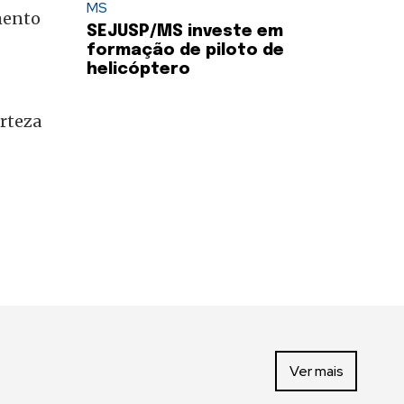
MS
mento
SEJUSP/MS investe em
formação de piloto de
helicóptero
rteza
Ver mais