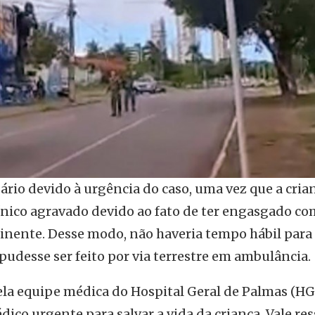
rio devido à urgência do caso, uma vez que a cria
nico agravado devido ao fato de ter engasgado co
minente. Desse modo, não haveria tempo hábil para
pudesse ser feito por via terrestre em ambulância.
la equipe médica do Hospital Geral de Palmas (HG
ico urgente para salvar a vida da criança. Vale res