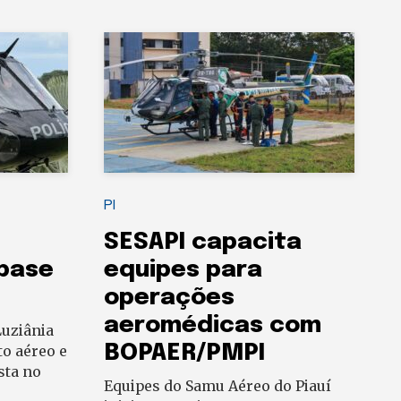
PI
SESAPI capacita
 base
equipes para
operações
aeromédicas com
uziânia
BOPAER/PMPI
to aéreo e
sta no
Equipes do Samu Aéreo do Piauí