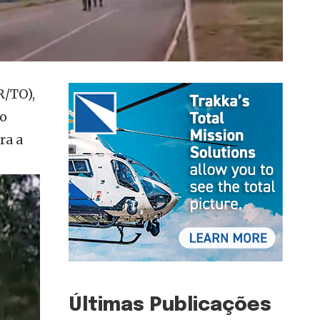
R/TO),
 o
ra a
Últimas Publicações