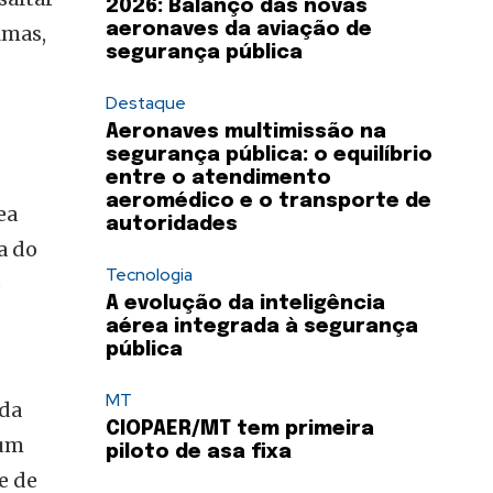
2026: Balanço das novas
aeronaves da aviação de
lmas,
segurança pública
Destaque
Aeronaves multimissão na
segurança pública: o equilíbrio
entre o atendimento
aeromédico e o transporte de
ea
autoridades
a do
Tecnologia
o
A evolução da inteligência
aérea integrada à segurança
pública
MT
ida
CIOPAER/MT tem primeira
 um
piloto de asa fixa
e de