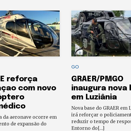
GO
E reforça
GRAER/PMGO
açao com novo
inaugura nova
óptero
em Luziânia
médico
Nova base do GRAER em L
irá reforçar o policiamen
a da aeronave ocorre em
reduzir o tempo de respo
to de expansão do
Entorno do[…]