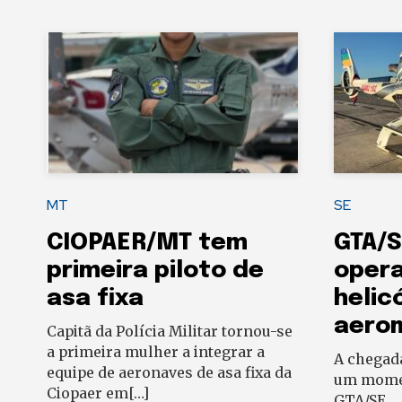
MT
SE
CIOPAER/MT tem
GTA/S
primeira piloto de
oper
asa fixa
helic
aero
Capitã da Polícia Militar tornou-se
a primeira mulher a integrar a
A chegad
equipe de aeronaves de asa fixa da
um momen
Ciopaer em[…]
GTA/SE.