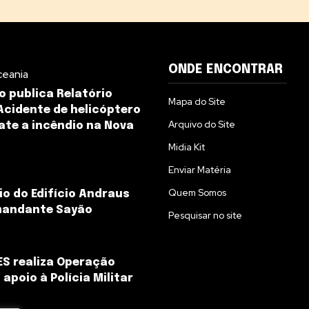
ONDE ENCONTRAR
ceania
 publica Relatório
Mapa do Site
 Acidente de helicóptero
Arquivo do Site
te a incêndio na Nova
Midia Kit
Enviar Matéria
Quem Somos
io do Edifício Andraus
mandante Sayão
Pesquisar no site
S realiza Operação
apoio à Polícia Militar