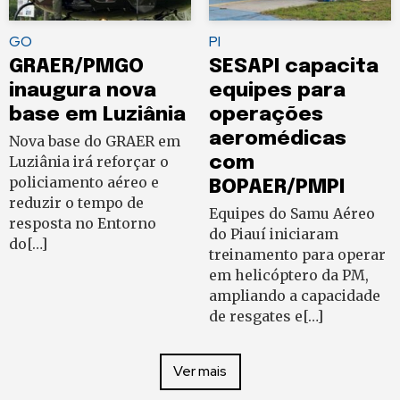
GO
PI
GRAER/PMGO
SESAPI capacita
inaugura nova
equipes para
base em Luziânia
operações
aeromédicas
Nova base do GRAER em
Luziânia irá reforçar o
com
policiamento aéreo e
BOPAER/PMPI
reduzir o tempo de
Equipes do Samu Aéreo
resposta no Entorno
do Piauí iniciaram
do[…]
treinamento para operar
em helicóptero da PM,
ampliando a capacidade
de resgates e[…]
Ver mais