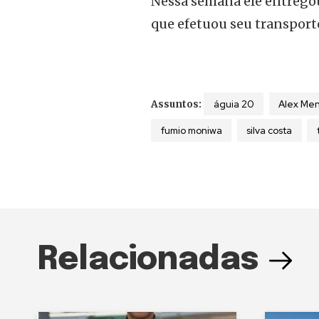
Nessa semana ele entrego
que efetuou seu transport
águia 20
Alex Men
Assuntos:
fumio moniwa
silva costa
Relacionadas