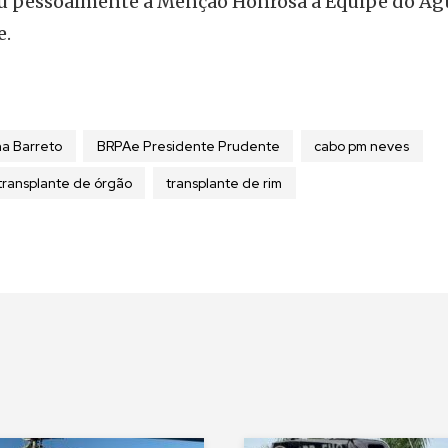
u pessoalmente a Menção Honrosa a Equipe do Ág
e.
a Barreto
BRPAe Presidente Prudente
cabo pm neves
transplante de órgão
transplante de rim