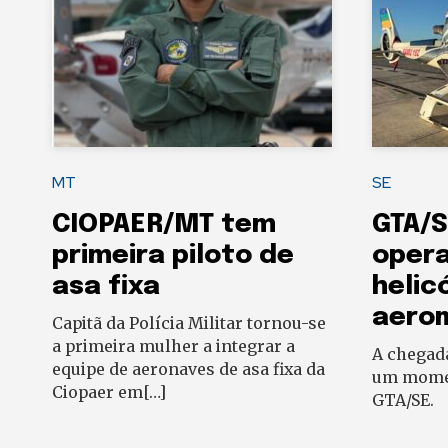
MT
SE
CIOPAER/MT tem
GTA/S
primeira piloto de
oper
asa fixa
helic
aero
Capitã da Polícia Militar tornou-se
a primeira mulher a integrar a
A chegad
equipe de aeronaves de asa fixa da
um momen
Ciopaer em[…]
GTA/SE.