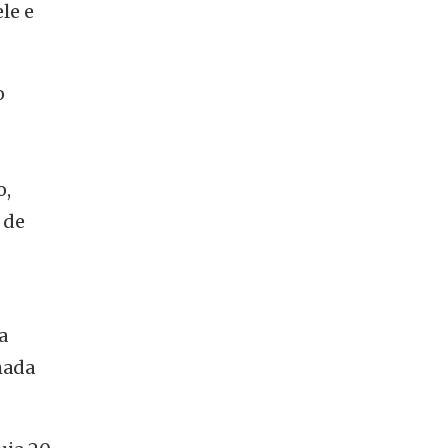
le e
o
o,
 de
a
mada