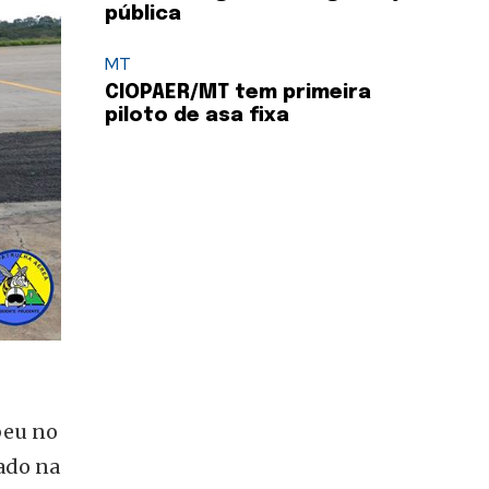
pública
MT
CIOPAER/MT tem primeira
piloto de asa fixa
beu no
uado na