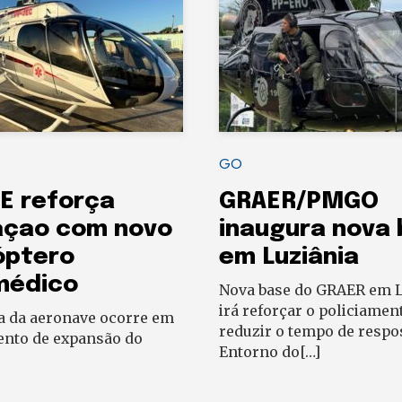
GO
E reforça
GRAER/PMGO
açao com novo
inaugura nova
óptero
em Luziânia
médico
Nova base do GRAER em L
irá reforçar o policiamen
a da aeronave ocorre em
reduzir o tempo de respo
to de expansão do
Entorno do[…]