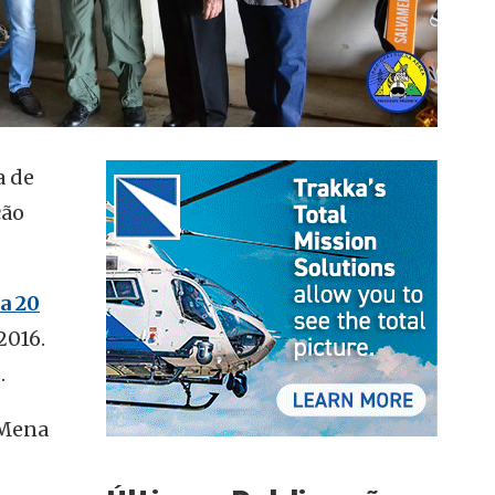
a de
ção
a 20
2016.
.
 Mena