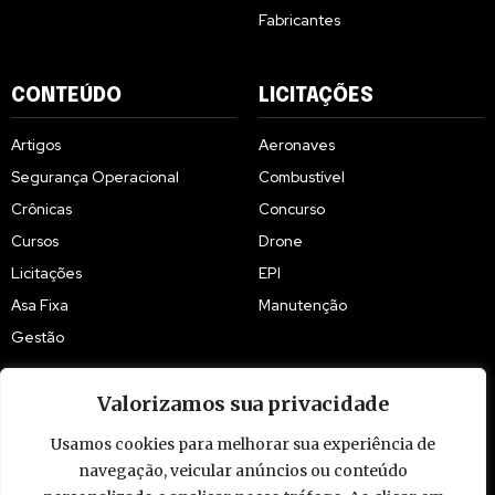
Fabricantes
CONTEÚDO
LICITAÇÕES
Artigos
Aeronaves
Segurança Operacional
Combustível
Crônicas
Concurso
Cursos
Drone
Licitações
EPI
Asa Fixa
Manutenção
Gestão
Valorizamos sua privacidade
Usamos cookies para melhorar sua experiência de
© 2009 - 2026 Piloto Policial. Todos os direitos reservados. Brasil.
navegação, veicular anúncios ou conteúdo