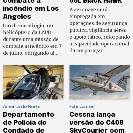
combate a
60L Black Hawk
incêndio em Los
A aeronave será
Angeles
empregada em
operações de segurança
Um drone atingiu um
pública, vigilância aérea
helicóptero da LAPD
e apoio tático, reforçando
durante uma missão de
a capacidade operacional
combate a incêndio em 7
da corporação.
de julho, obrigando a[…]
América do Norte
Fabricantes
Departamento
Cessna lança
de Polícia do
versão do C408
Condado de
SkyCourier com