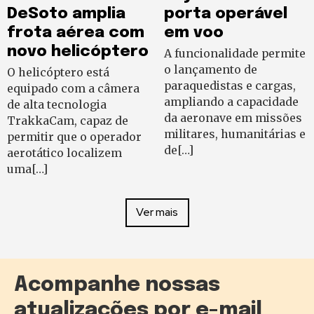
DeSoto amplia
porta operável
frota aérea com
em voo
novo helicóptero
A funcionalidade permite
o lançamento de
O helicóptero está
paraquedistas e cargas,
equipado com a câmera
ampliando a capacidade
de alta tecnologia
da aeronave em missões
TrakkaCam, capaz de
militares, humanitárias e
permitir que o operador
de[…]
aerotático localizem
uma[…]
Ver mais
Acompanhe nossas
atualizações por e-mail