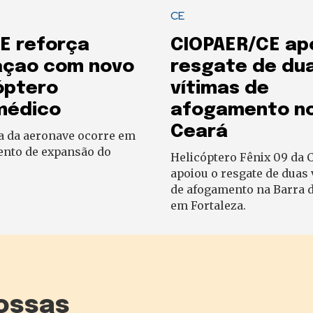
CE
E reforça
CIOPAER/CE ap
açao com novo
resgate de du
óptero
vítimas de
médico
afogamento n
Ceará
a da aeronave ocorre em
to de expansão do
Helicóptero Fênix 09 da 
apoiou o resgate de duas 
de afogamento na Barra d
em Fortaleza.
ossas