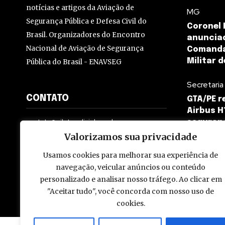
notícias e artigos da Aviação de
MG
Segurança Pública e Defesa Civil do
Coronel
Brasil. Organizadores do Encontro
anuncia
Nacional de Aviação de Segurança
Comandan
Militar 
Pública do Brasil - ENAVSEG
Secretaria
CONTATO
GTA/PE r
Airbus H
contato@pilotopolicial.com.br
seguran
Valorizamos sua privacidade
Usamos cookies para melhorar sua experiência de
navegação, veicular anúncios ou conteúdo
personalizado e analisar nosso tráfego. Ao clicar em
© 2009 - 2026 Piloto Policial. Todos os direitos reservados. Brasi
"Aceitar tudo", você concorda com nosso uso de
cookies.