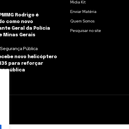
Midia Kit
Enviar Matéria
 PMMG Rodrigo é
Quem Somos
do como novo
te Geral da Polícia
Pesquisar no site
de Minas Gerais
 Segurança Pública
ecebe novo helicóptero
135 para reforçar
ça pública
l.