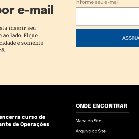
Informe seu e-mail
por e-mail
sta inserir seu
 ao lado. Fique
acidade e somente
cê.
ONDE ENCONTRAR
encerra curso de
Mapa do Site
nte de Operações
Arquivo do Site