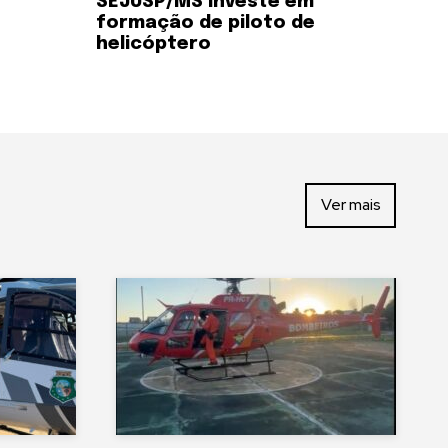
SEJUSP/MS investe em
formação de piloto de
helicóptero
Ver mais