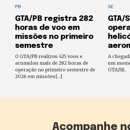
PB
SE
GTA/PB registra 282
GTA/S
horas de voo em
oper
missões no primeiro
helic
semestre
aero
O GTA/PB realizou 425 voos e
A chegad
acumulou mais de 282 horas de
um momen
operação no primeiro semestre de
GTA/SE.
2026 em missões[…]
Acompanhe n