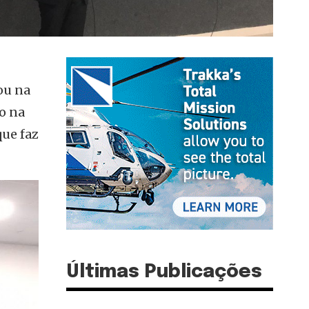
ou na
o na
que faz
Últimas Publicações