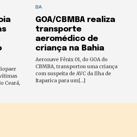
BA
oia
GOA/CBMBA realiza
as
transporte
aeromédico de
o
criança na Bahia
Aeronave Fênix 01, do GOA do
CBMBA, transportou uma criança
Ciopaer
com suspeita de AVC da Ilha de
vítimas
Itaparica para um[…]
o Ceará,