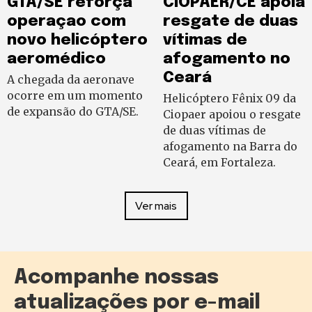
GTA/SE reforça
CIOPAER/CE apoia
operaçao com
resgate de duas
novo helicóptero
vítimas de
aeromédico
afogamento no
Ceará
A chegada da aeronave
ocorre em um momento
Helicóptero Fênix 09 da
de expansão do GTA/SE.
Ciopaer apoiou o resgate
de duas vítimas de
afogamento na Barra do
Ceará, em Fortaleza.
Ver mais
Acompanhe nossas
atualizações por e-mail