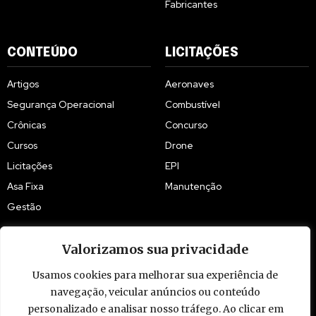
Fabricantes
CONTEÚDO
LICITAÇÕES
Artigos
Aeronaves
Segurança Operacional
Combustível
Crônicas
Concurso
Cursos
Drone
Licitações
EPI
Asa Fixa
Manutenção
Gestão
Valorizamos sua privacidade
Usamos cookies para melhorar sua experiência de
navegação, veicular anúncios ou conteúdo
© 2009 - 2026 Piloto Policial. Todos os direitos reservados. Brasil.
personalizado e analisar nosso tráfego. Ao clicar em