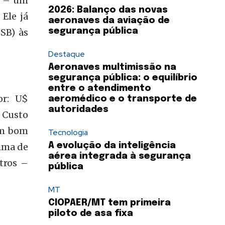
o – um
2026: Balanço das novas
Ele já
aeronaves da aviação de
SB) às
segurança pública
Destaque
Aeronaves multimissão na
segurança pública: o equilíbrio
entre o atendimento
or: U$
aeromédico e o transporte de
autoridades
 Custo
em bom
Tecnologia
ima de
A evolução da inteligência
aérea integrada à segurança
tros –
pública
MT
CIOPAER/MT tem primeira
piloto de asa fixa