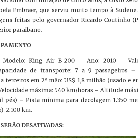
 Nacional com duração de cinco anos, a custo zer
pela Embraer, que serviu muito tempo à Sudene. 
gens feitas pelo governador Ricardo Coutinho (P
erior paraibano.
UIPAMENTO
 – Modelo: King Air B-200 – Ano: 2010 – Val
apacidade de transporte: 7 a 9 passageiros –
a terceiros em 2ª mão: US$ 1,8 milhão (usado e 
 Velocidade máxima: 540 km/horas – Altitude máx
il pés) – Pista mínima para decolagem 1.350 me
): 2.100 km.
 SERÃO DESATIVADAS: