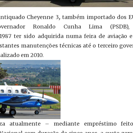
 antiquado Cheyenne 3
,
também importado dos 
overnador Ronaldo Cunha Lima (PSDB),
1987 ter sido adquirida numa feira de aviação e
stantes manutenções técnicas até o terceiro gove
alizado em 2010.
za atualmente – mediante empréstimo feit