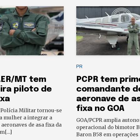
PR
AER/MT tem
PCPR tem prim
ira piloto de
comandante d
ixa
aeronave de a
fixa no GOA
 Polícia Militar tornou-se
a mulher a integrar a
GOA/PCPR amplia auton
 aeronaves de asa fixa da
operacional do bimotor B
em[…]
Baron B58 em operações p