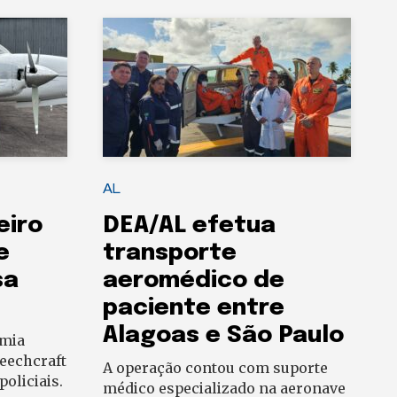
AL
eiro
DEA/AL efetua
e
transporte
sa
aeromédico de
paciente entre
Alagoas e São Paulo
omia
eechcraft
A operação contou com suporte
oliciais.
médico especializado na aeronave