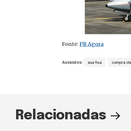
Fonte:
PB Agora
asa fixa
compra de
Assuntos:
Relacionadas