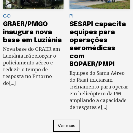
GO
PI
GRAER/PMGO
SESAPI capacita
inaugura nova
equipes para
base em Luziânia
operações
aeromédicas
Nova base do GRAER em
Luziânia irá reforçar o
com
policiamento aéreo e
BOPAER/PMPI
reduzir o tempo de
Equipes do Samu Aéreo
resposta no Entorno
do Piauí iniciaram
do[…]
treinamento para operar
em helicóptero da PM,
ampliando a capacidade
de resgates e[…]
Ver mais