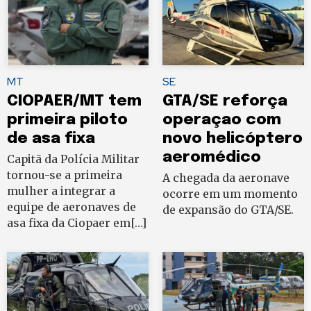
MT
SE
CIOPAER/MT tem
GTA/SE reforça
primeira piloto
operaçao com
de asa fixa
novo helicóptero
aeromédico
Capitã da Polícia Militar
tornou-se a primeira
A chegada da aeronave
mulher a integrar a
ocorre em um momento
equipe de aeronaves de
de expansão do GTA/SE.
asa fixa da Ciopaer em[…]