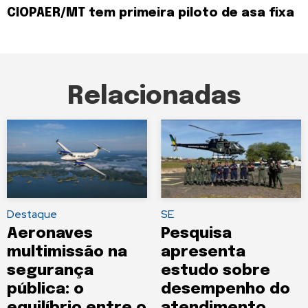
CIOPAER/MT tem primeira piloto de asa fixa
Relacionadas
Destaque
SE
Aeronaves
Pesquisa
multimissão na
apresenta
segurança
estudo sobre
pública: o
desempenho do
equilíbrio entre o
atendimento