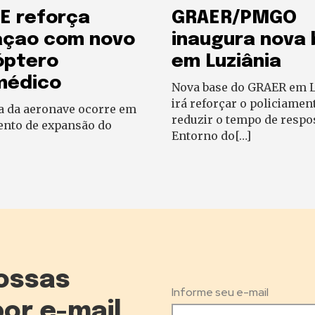
E reforça
GRAER/PMGO
açao com novo
inaugura nova
óptero
em Luziânia
médico
Nova base do GRAER em L
irá reforçar o policiamen
a da aeronave ocorre em
reduzir o tempo de respo
to de expansão do
Entorno do[…]
ossas
Informe seu e-mail
por e-mail