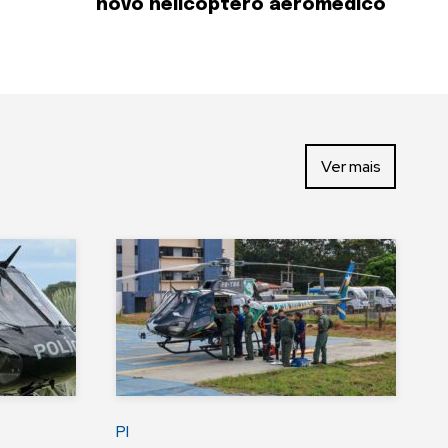
novo helicóptero aeromédico
Ver mais
PI