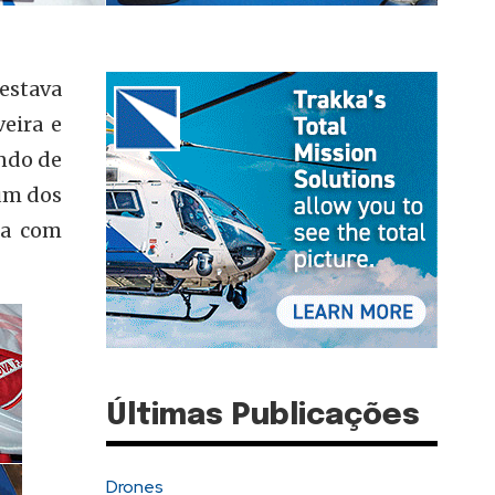
 estava
eira e
ando de
um dos
ia com
Últimas Publicações
Drones