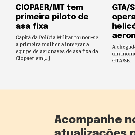
CIOPAER/MT tem
GTA/S
primeira piloto de
oper
asa fixa
helic
aero
Capitã da Polícia Militar tornou-se
a primeira mulher a integrar a
A chegad
equipe de aeronaves de asa fixa da
um momen
Ciopaer em[…]
GTA/SE.
Acompanhe n
atualizações 