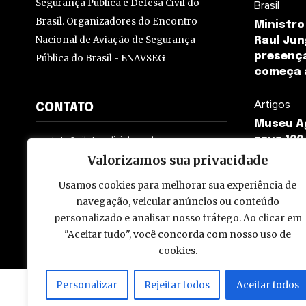
Segurança Pública e Defesa Civil do
Brasil
Brasil. Organizadores do Encontro
Ministro
Nacional de Aviação de Segurança
Raul Ju
presença
Pública do Brasil - ENAVSEG
começa 
Artigos
CONTATO
Museu Ag
contato@pilotopolicial.com.br
seus 100
Valorizamos sua privacidade
Usamos cookies para melhorar sua experiência de
navegação, veicular anúncios ou conteúdo
personalizado e analisar nosso tráfego. Ao clicar em
© 2009 - 2026 Piloto Policial. Todos os direitos reservados. Brasi
"Aceitar tudo", você concorda com nosso uso de
cookies.
Personalizar
Rejeitar todos
Aceitar todos