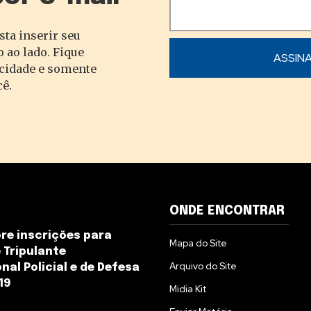
sta inserir seu
 ao lado. Fique
acidade e somente
cê.
ONDE ENCONTRAR
e inscrições para
Mapa do Site
 Tripulante
Arquivo do Site
nal Policial e de Defesa
019
Midia Kit