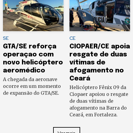
SE
CE
GTA/SE reforça
CIOPAER/CE apoia
operaçao com
resgate de duas
novo helicóptero
vítimas de
aeromédico
afogamento no
Ceará
A chegada da aeronave
ocorre em um momento
Helicóptero Fênix 09 da
de expansão do GTA/SE.
Ciopaer apoiou o resgate
de duas vítimas de
afogamento na Barra do
Ceará, em Fortaleza.