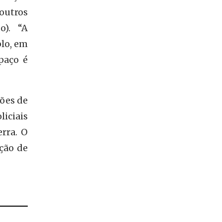
outros
o). “A
lo, em
paço é
ções de
iciais
erra. O
ção de