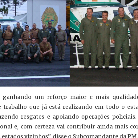
á ganhando um reforço maior e mais qualidad
 trabalho que já está realizando em todo o est
fazendo resgates e apoiando operações policiais.
onal e, com certeza vai contribuir ainda mais co
s estados vizinhos”, disse o Subcomandante da PM.