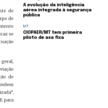
A evolução da inteligência
nte de
aérea integrada à segurança
pública
rpo de
almente
MT
CIOPAER/MT tem primeira
icaz se
piloto de asa fixa
uação
geral,
aviação
ção de
 ordem
izada”,
E para