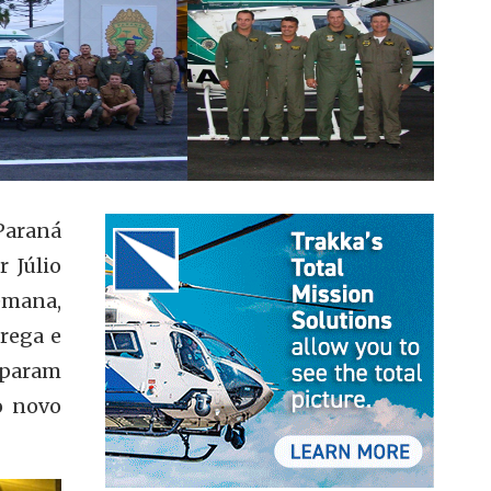
Paraná
 Júlio
emana,
rega e
iparam
o novo