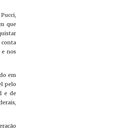
 Pucci,
im que
uistar
r conta
 e nos
ado em
l pelo
l e de
erais,
eração