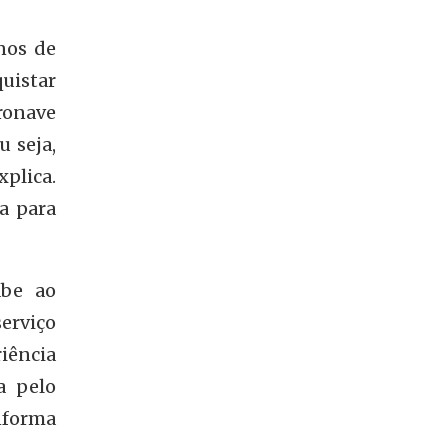
nos de
quistar
eronave
 seja,
plica.
a para
abe ao
erviço
iência
a pelo
nforma