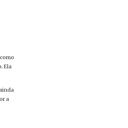
r como
. Ela
 ainda
or a