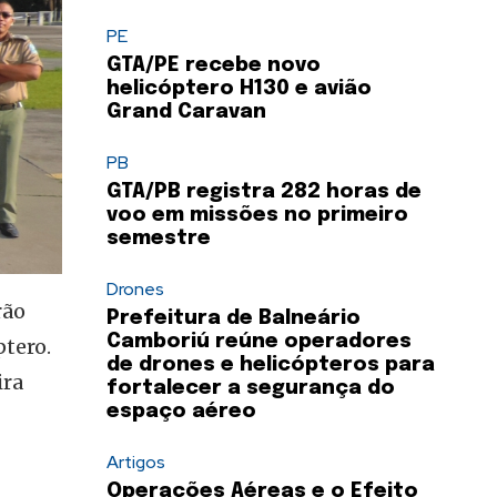
PE
GTA/PE recebe novo
helicóptero H130 e avião
Grand Caravan
PB
GTA/PB registra 282 horas de
voo em missões no primeiro
semestre
Drones
rão
Prefeitura de Balneário
Camboriú reúne operadores
ptero.
de drones e helicópteros para
ira
fortalecer a segurança do
espaço aéreo
Artigos
Operações Aéreas e o Efeito