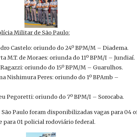
lícia Militar de São Paulo:
edro Castelo: oriundo do 24º BPM/M – Diadema.
a M.T. de Moraes: oriunda do 11º BPM/I – Jundiaí.
 Ragazzi: oriundo do 15º BPM/M – Guarulhos.
ima Nishimura Peres: oriundo do 1º BPAmb –
eu Pegoretti: oriundo do 7º BPM/I – Sorocaba.
 São Paulo foram disponibilizadas vagas para 04 of
e para 01 policial rodoviário federal.