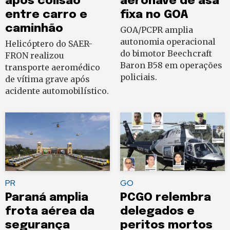
após colisão
aeronave de asa
entre carro e
fixa no GOA
caminhão
GOA/PCPR amplia
autonomia operacional
Helicóptero do SAER-
do bimotor Beechcraft
FRON realizou
Baron B58 em operações
transporte aeromédico
policiais.
de vítima grave após
acidente automobilístico.
PR
GO
Paraná amplia
PCGO relembra
frota aérea da
delegados e
segurança
peritos mortos