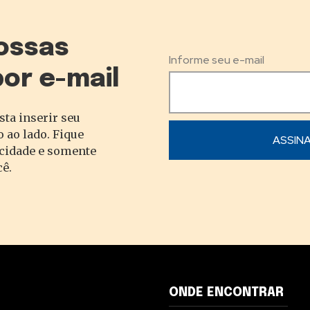
ossas
Informe seu e-mail
por e-mail
sta inserir seu
 ao lado. Fique
acidade e somente
cê.
ONDE ENCONTRAR