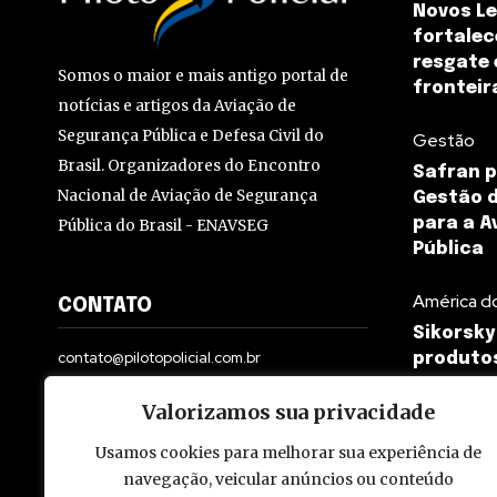
Novos Le
fortalec
resgate 
Somos o maior e mais antigo portal de
fronteira
notícias e artigos da Aviação de
Segurança Pública e Defesa Civil do
Gestão
Brasil. Organizadores do Encontro
Safran p
Nacional de Aviação de Segurança
Gestão d
para a A
Pública do Brasil - ENAVSEG
Pública
América d
CONTATO
Sikorsky
contato@pilotopolicial.com.br
produtos
para a S
Valorizamos sua privacidade
Usamos cookies para melhorar sua experiência de
navegação, veicular anúncios ou conteúdo