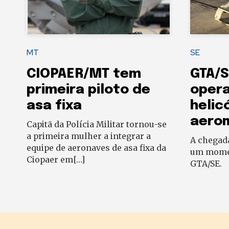
MT
SE
CIOPAER/MT tem
GTA/S
primeira piloto de
oper
asa fixa
helic
aero
Capitã da Polícia Militar tornou-se
a primeira mulher a integrar a
A chegad
equipe de aeronaves de asa fixa da
um momen
Ciopaer em[…]
GTA/SE.