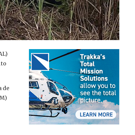
AL)
nto
a de
PM)