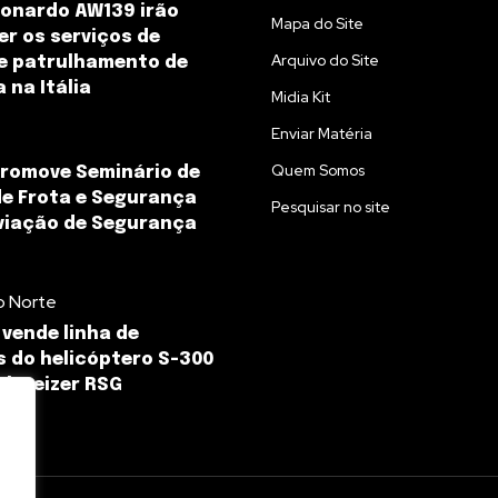
onardo AW139 irão
Mapa do Site
er os serviços de
Arquivo do Site
e patrulhamento de
 na Itália
Midia Kit
Enviar Matéria
Quem Somos
romove Seminário de
e Frota e Segurança
Pesquisar no site
viação de Segurança
o Norte
 vende linha de
 do helicóptero S-300
chweizer RSG