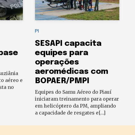
PI
SESAPI capacita
 base
equipes para
operações
aeromédicas com
uziânia
BOPAER/PMPI
to aéreo e
sta no
Equipes do Samu Aéreo do Piauí
iniciaram treinamento para operar
em helicóptero da PM, ampliando
a capacidade de resgates e[…]