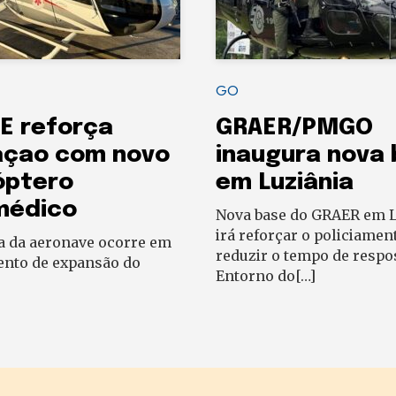
GO
E reforça
GRAER/PMGO
açao com novo
inaugura nova
óptero
em Luziânia
médico
Nova base do GRAER em L
irá reforçar o policiamen
a da aeronave ocorre em
reduzir o tempo de respo
to de expansão do
Entorno do[…]