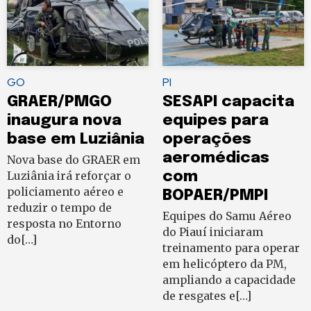
GO
PI
GRAER/PMGO
SESAPI capacita
inaugura nova
equipes para
base em Luziânia
operações
aeromédicas
Nova base do GRAER em
Luziânia irá reforçar o
com
policiamento aéreo e
BOPAER/PMPI
reduzir o tempo de
Equipes do Samu Aéreo
resposta no Entorno
do Piauí iniciaram
do[…]
treinamento para operar
em helicóptero da PM,
ampliando a capacidade
de resgates e[…]