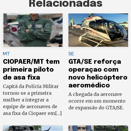
Relacionadas
MT
SE
CIOPAER/MT tem
GTA/SE reforça
primeira piloto
operaçao com
de asa fixa
novo helicóptero
aeromédico
Capitã da Polícia Militar
tornou-se a primeira
A chegada da aeronave
mulher a integrar a
ocorre em um momento
equipe de aeronaves de
de expansão do GTA/SE.
asa fixa da Ciopaer em[…]