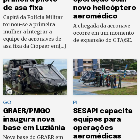
de asa fixa
novo helicóptero
aeromédico
Capitã da Polícia Militar
tornou-se a primeira
A chegada da aeronave
mulher a integrar a
ocorre em um momento
equipe de aeronaves de
de expansão do GTA/SE.
asa fixa da Ciopaer em[…]
GO
PI
GRAER/PMGO
SESAPI capacita
inaugura nova
equipes para
base em Luziânia
operações
aeromédicas
Nova base do GRAER em