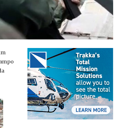
 um
 Campo
da