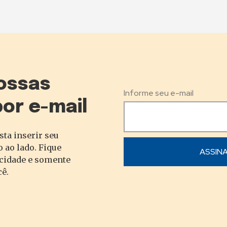
ossas
Informe seu e-mail
por e-mail
sta inserir seu
 ao lado. Fique
acidade e somente
cê.