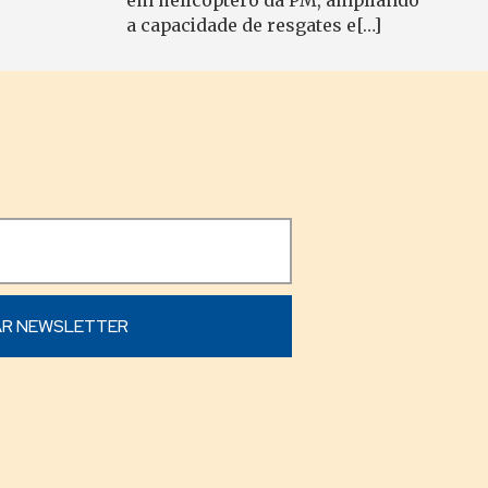
em helicóptero da PM, ampliando
a capacidade de resgates e[…]