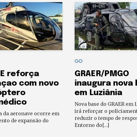
GO
E reforça
GRAER/PMGO
açao com novo
inaugura nova
óptero
em Luziânia
médico
Nova base do GRAER em L
irá reforçar o policiamen
a da aeronave ocorre em
reduzir o tempo de respo
to de expansão do
Entorno do[…]