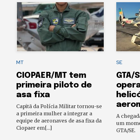
MT
SE
CIOPAER/MT tem
GTA/S
primeira piloto de
oper
asa fixa
helic
aero
Capitã da Polícia Militar tornou-se
a primeira mulher a integrar a
A chegad
equipe de aeronaves de asa fixa da
um momen
Ciopaer em[…]
GTA/SE.