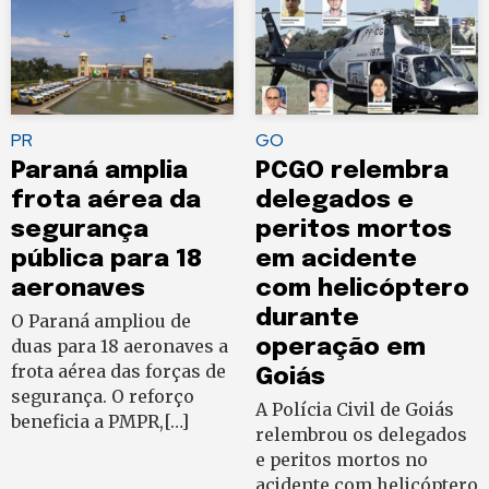
PR
GO
Paraná amplia
PCGO relembra
frota aérea da
delegados e
segurança
peritos mortos
pública para 18
em acidente
aeronaves
com helicóptero
durante
O Paraná ampliou de
duas para 18 aeronaves a
operação em
frota aérea das forças de
Goiás
segurança. O reforço
A Polícia Civil de Goiás
beneficia a PMPR,[…]
relembrou os delegados
e peritos mortos no
acidente com helicóptero