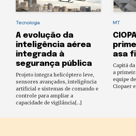
Tecnologia
MT
A evolução da
CIOP
inteligência aérea
prime
integrada à
asa f
segurança pública
Capitã da
a primeir
Projeto integra helicóptero leve,
equipe de
sensores avançados, inteligência
Ciopaer 
artificial e sistemas de comando e
controle para ampliar a
capacidade de vigilância[…]