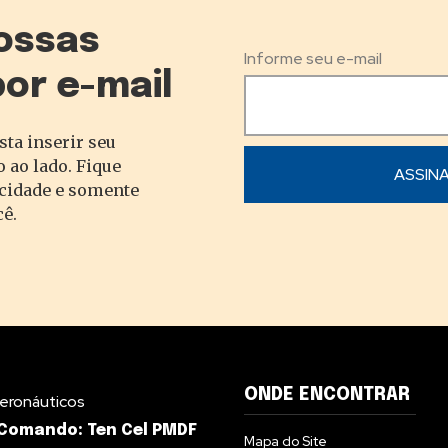
ossas
Informe seu e-mail
por e-mail
sta inserir seu
 ao lado. Fique
acidade e somente
cê.
ONDE ENCONTRAR
eronáuticos
Comando: Ten Cel PMDF
Mapa do Site