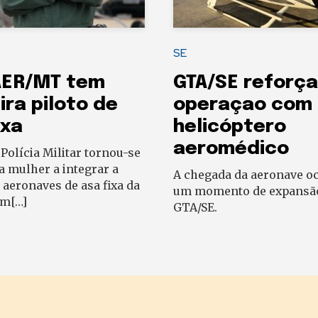
SE
AER/MT tem
GTA/SE reforça
ira piloto de
operaçao com
ixa
helicóptero
aeromédico
 Polícia Militar tornou-se
a mulher a integrar a
A chegada da aeronave o
 aeronaves de asa fixa da
um momento de expansã
em[…]
GTA/SE.