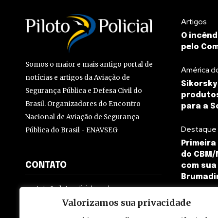
Artigos
O incênd
pelo Co
Somos o maior e mais antigo portal de
América d
notícias e artigos da Aviação de
Sikorsky
Segurança Pública e Defesa Civil do
produtos
Brasil. Organizadores do Encontro
para a S
Nacional de Aviação de Segurança
Destaque
Pública do Brasil - ENAVSEG
Primeira
do CBM/
CONTATO
com sua
Brumadi
contato@pilotopolicial.com.br
Valorizamos sua privacidade