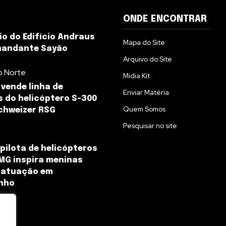
ONDE ENCONTRAR
io do Edifício Andraus
Mapa do Site
mandante Sayão
Arquivo do Site
o Norte
Midia Kit
 vende linha de
Enviar Matéria
 do helicóptero S-300
Quem Somos
chweizer RSG
Pesquisar no site
 pilota de helicópteros
MG inspira meninas
 atuação em
nho