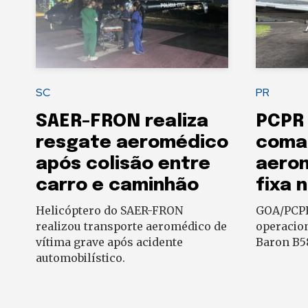
SC
PR
SAER-FRON realiza
PCPR 
resgate aeromédico
coma
após colisão entre
aeron
carro e caminhão
fixa 
Helicóptero do SAER-FRON
GOA/PCPR
realizou transporte aeromédico de
operacio
vítima grave após acidente
Baron B58
automobilístico.