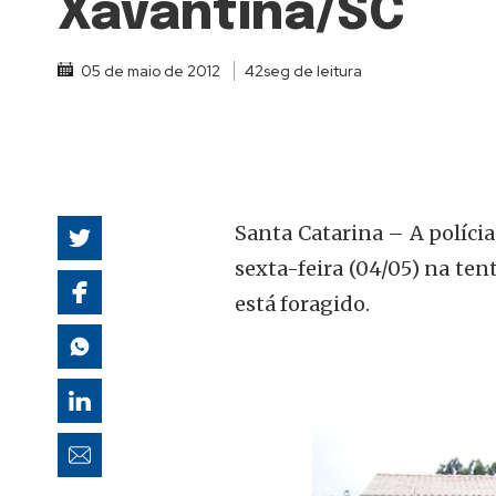
Xavantina/SC
autoridades
05 de maio de 2012
42seg de leitura
Santa Catarina – A políci
sexta-feira (04/05) na te
está foragido.