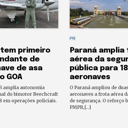
PR
tem primeiro
Paraná amplia 
ndante de
aérea da segu
ave de asa
pública para 1
no GOA
aeronaves
 amplia autonomia
O Paraná ampliou de duas
nal do bimotor Beechcraft
aeronaves a frota aérea d
 em operações policiais.
de segurança. O reforço b
PMPR,[…]