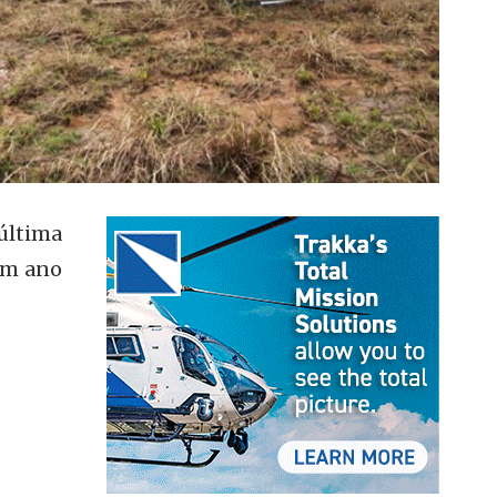
última
 um ano