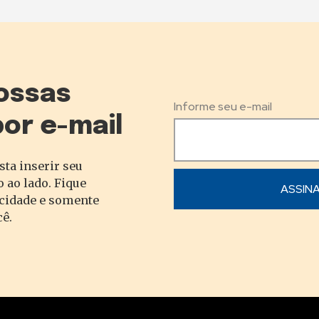
ossas
Informe seu e-mail
por e-mail
sta inserir seu
 ao lado. Fique
acidade e somente
cê.