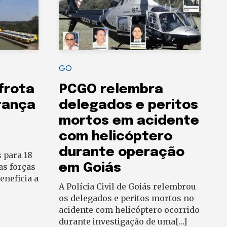
GO
frota
PCGO relembra
rança
delegados e peritos
8
mortos em acidente
com helicóptero
durante operação
 para 18
em Goiás
as forças
eneficia a
A Polícia Civil de Goiás relembrou
os delegados e peritos mortos no
acidente com helicóptero ocorrido
durante investigação de uma[…]