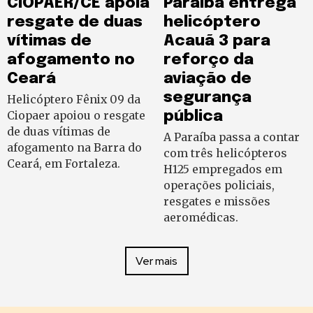
CIOPAER/CE apoia
Paraíba entrega
resgate de duas
helicóptero
vítimas de
Acauã 3 para
afogamento no
reforço da
Ceará
aviação de
segurança
Helicóptero Fênix 09 da
Ciopaer apoiou o resgate
pública
de duas vítimas de
A Paraíba passa a contar
afogamento na Barra do
com três helicópteros
Ceará, em Fortaleza.
H125 empregados em
operações policiais,
resgates e missões
aeromédicas.
Ver mais