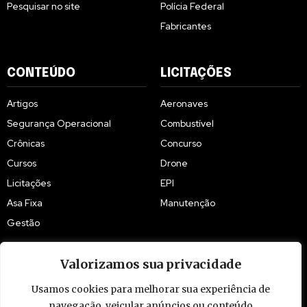
Pesquisar no site
Polícia Federal
Fabricantes
CONTEÚDO
LICITAÇÕES
Artigos
Aeronaves
Segurança Operacional
Combustível
Crônicas
Concurso
Cursos
Drone
Licitações
EPI
Asa Fixa
Manutenção
Gestão
Valorizamos sua privacidade
Usamos cookies para melhorar sua experiência de
navegação, veicular anúncios ou conteúdo
© 2009 - 2026 Piloto Policial. Todos os direitos reservados. Brasil.