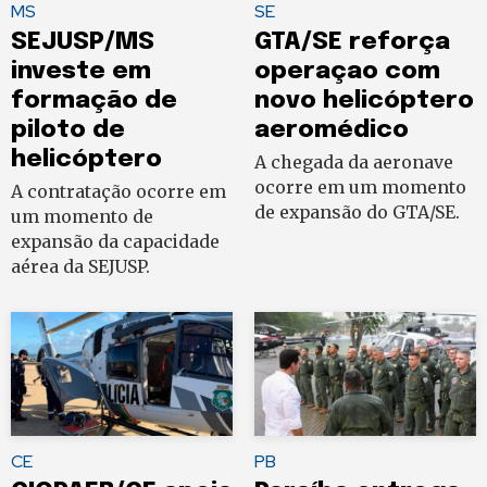
MS
SE
SEJUSP/MS
GTA/SE reforça
investe em
operaçao com
formação de
novo helicóptero
piloto de
aeromédico
helicóptero
A chegada da aeronave
ocorre em um momento
A contratação ocorre em
de expansão do GTA/SE.
um momento de
expansão da capacidade
aérea da SEJUSP.
CE
PB