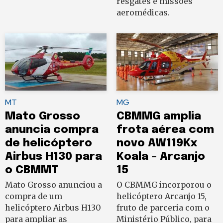
resgates e missões
aeromédicas.
MT
MG
Mato Grosso
CBMMG amplia
anuncia compra
frota aérea com
de helicóptero
novo AW119Kx
Airbus H130 para
Koala – Arcanjo
o CBMMT
15
Mato Grosso anunciou a
O CBMMG incorporou o
compra de um
helicóptero Arcanjo 15,
helicóptero Airbus H130
fruto de parceria com o
para ampliar as
Ministério Público, para