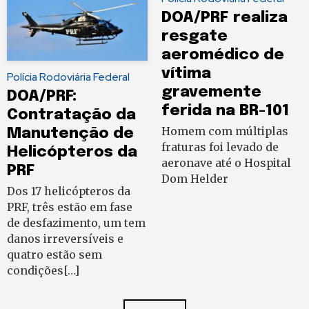
DOA/PRF realiza
resgate
aeromédico de
vítima
Polícia Rodoviária Federal
gravemente
DOA/PRF:
ferida na BR-101
Contratação da
Homem com múltiplas
Manutenção de
fraturas foi levado de
Helicópteros da
aeronave até o Hospital
PRF
Dom Helder
Dos 17 helicópteros da
PRF, três estão em fase
de desfazimento, um tem
danos irreversíveis e
quatro estão sem
condições[…]