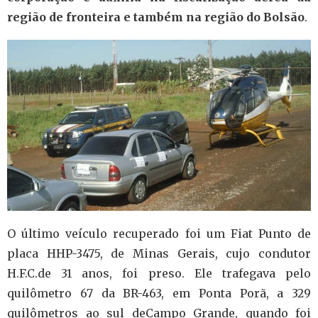
região de fronteira e também
na região do Bolsão
.
O último veículo recuperado foi um Fiat Punto de
placa HHP-3475, de Minas Gerais, cujo condutor
H.F.C.de 31 anos, foi preso. Ele trafegava pelo
quilômetro 67 da BR-463, em Ponta Porã, a 329
quilômetros ao sul deCampo Grande, quando foi