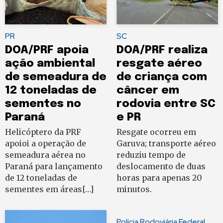
PR
SC
DOA/PRF apoia
DOA/PRF realiza
ação ambiental
resgate aéreo
de semeadura de
de criança com
12 toneladas de
câncer em
sementes no
rodovia entre SC
Paraná
e PR
Helicóptero da PRF
Resgate ocorreu em
apoioi a operação de
Garuva; transporte aéreo
semeadura aérea no
reduziu tempo de
Paraná para lançamento
deslocamento de duas
de 12 toneladas de
horas para apenas 20
sementes em áreas[…]
minutos.
Polícia Rodoviária Federal