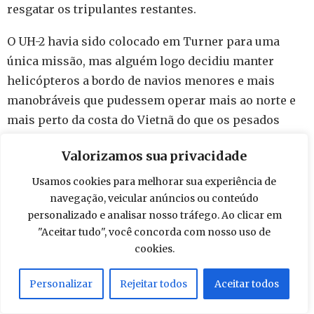
resgatar os tripulantes restantes.
O UH-2 havia sido colocado em Turner para uma
única missão, mas alguém logo decidiu manter
helicópteros a bordo de navios menores e mais
manobráveis que pudessem operar mais ao norte e
mais perto da costa do Vietnã do que os pesados
porta-aviões. Exatamente quem tomou a decisão está
Valorizamos sua privacidade
perdido para a história, mas em 8 de novembro um
UH-2 do esquadrão HC-1 de Oriskany foi despachado
Usamos cookies para melhorar sua experiência de
para o cruzador de mísseis guiados Gridley .
navegação, veicular anúncios ou conteúdo
personalizado e analisar nosso tráfego. Ao clicar em
Os pilotos, tenente Tom Saintsing e o tenente (jg)
"Aceitar tudo", você concorda com nosso uso de
cookies.
Jim Welsh, junto com o aviador James Hug e o
suboficial de 3ª classe John Shanks, eram a
Personalizar
Rejeitar todos
Aceitar todos
tripulação da cobaia. Eles pousaram na cauda de
Gridley , em um local que mal era grande o