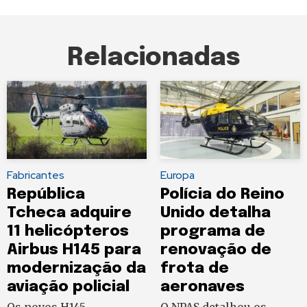
Relacionadas
Fabricantes
Europa
República
Polícia do Reino
Tcheca adquire
Unido detalha
11 helicópteros
programa de
Airbus H145 para
renovação de
modernização da
frota de
aviação policial
aeronaves
Os novos H145
O NPAS detalhou os