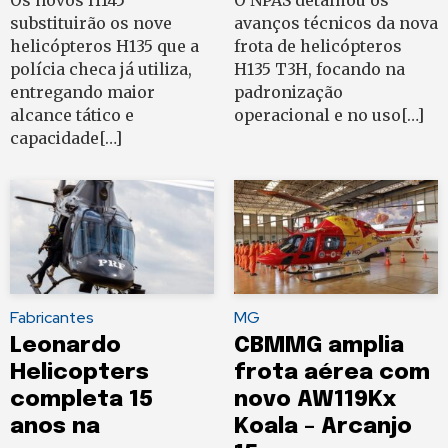
substituirão os nove
avanços técnicos da nova
helicópteros H135 que a
frota de helicópteros
polícia checa já utiliza,
H135 T3H, focando na
entregando maior
padronização
alcance tático e
operacional e no uso[…]
capacidade[…]
Fabricantes
MG
Leonardo
CBMMG amplia
Helicopters
frota aérea com
completa 15
novo AW119Kx
anos na
Koala – Arcanjo