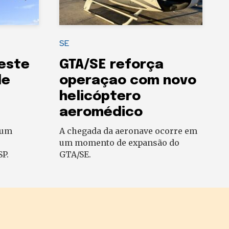
SE
este
GTA/SE reforça
de
operaçao com novo
helicóptero
aeromédico
 um
A chegada da aeronave ocorre em
um momento de expansão do
SP.
GTA/SE.