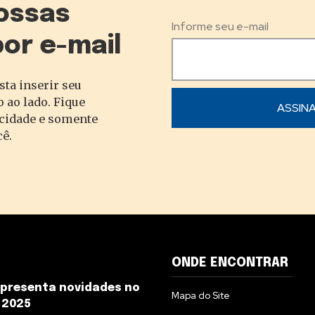
ossas
Informe seu e-mail
por e-mail
sta inserir seu
 ao lado. Fique
acidade e somente
cê.
ONDE ENCONTRAR
presenta novidades no
Mapa do Site
 2025