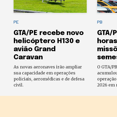
PE
PB
GTA/PE recebe novo
GTA/P
helicóptero H130 e
horas
avião Grand
missõ
Caravan
seme
As novas aeronaves irão ampliar
O GTA/PB 
sua capacidade em operações
acumulou
policiais, aeromédicas e de defesa
operação
civil.
2026 em 