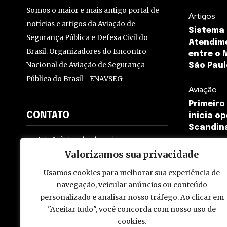
Somos o maior e mais antigo portal de
Artigos
notícias e artigos da Aviação de
Sistema 
Segurança Pública e Defesa Civil do
Atendime
Brasil. Organizadores do Encontro
entre o 
Nacional de Aviação de Segurança
São Paul
Pública do Brasil - ENAVSEG
Aviação
Primeir
CONTATO
inicia o
Scandin
contato@pilotopolicial.com.br
Valorizamos sua privacidade
Usamos cookies para melhorar sua experiência de
navegação, veicular anúncios ou conteúdo
personalizado e analisar nosso tráfego. Ao clicar em
© 2009 - 2026 Piloto Policial. Todos os direitos reservados. Brasi
"Aceitar tudo", você concorda com nosso uso de
cookies.