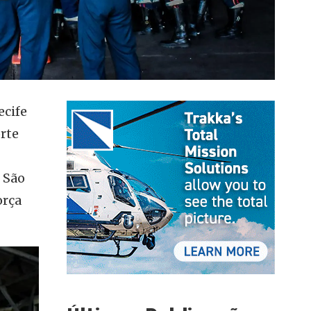
ecife
rte
 São
orça