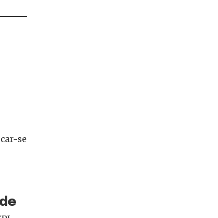
car-se
ade