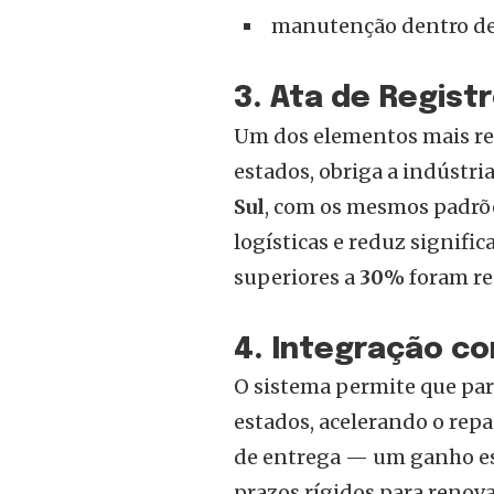
manutenção dentro de
3. Ata de Regist
Um dos elementos mais rev
estados, obriga a indústr
Sul
, com os mesmos padrõe
logísticas e reduz signifi
superiores a
30%
foram re
4. Integração c
O sistema permite que pa
estados, acelerando o re
de entrega — um ganho es
prazos rígidos para renov