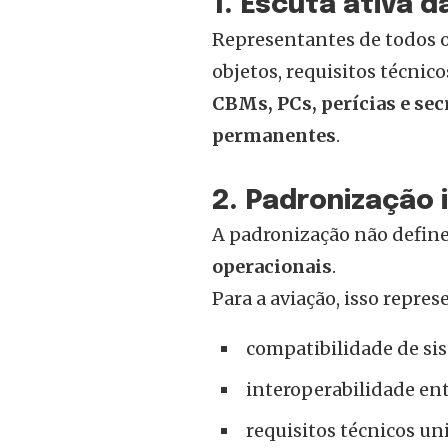
1. Escuta ativa d
Representantes de todos o
objetos, requisitos técnic
CBMs, PCs, perícias e se
permanentes
.
2. Padronização 
A padronização não defin
operacionais
.
Para a aviação, isso repres
compatibilidade de si
interoperabilidade en
requisitos técnicos un