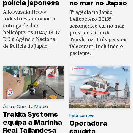
polícia japonesa
no mar no Japão
A Kawasaki Heavy
Tragédia no Japão,
Industries anunciou a
helicóptero EC135
entrega de dois
aeromédico cai no mar
helicópteros H145/BK117
próximo à ilha de
D-3 à Agência Nacional
Tsushima. Três pessoas
de Polícia do Japão.
faleceram, incluindo o
paciente.
Ásia e Oriente Médio
Trakka Systems
Fabricantes
equipa a Marinha
Operadora
Real Tailandesa
saudita