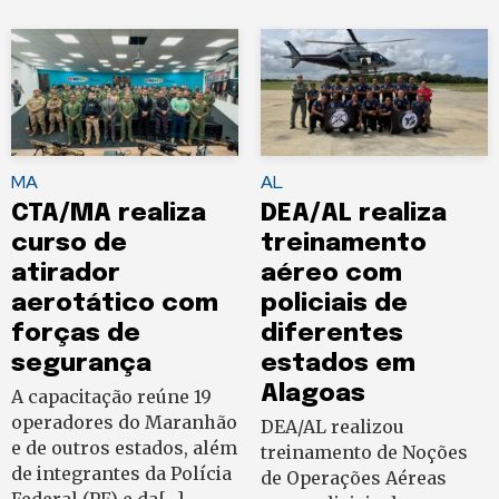
MA
AL
CTA/MA realiza
DEA/AL realiza
curso de
treinamento
atirador
aéreo com
aerotático com
policiais de
forças de
diferentes
segurança
estados em
Alagoas
A capacitação reúne 19
operadores do Maranhão
DEA/AL realizou
e de outros estados, além
treinamento de Noções
de integrantes da Polícia
de Operações Aéreas
Federal (PF) e da[…]