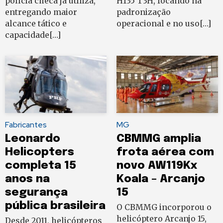
polícia checa já utiliza,
H135 T3H, focando na
entregando maior
padronização
alcance tático e
operacional e no uso[…]
capacidade[…]
Fabricantes
MG
Leonardo
CBMMG amplia
Helicopters
frota aérea com
completa 15
novo AW119Kx
anos na
Koala – Arcanjo
segurança
15
pública brasileira
O CBMMG incorporou o
helicóptero Arcanjo 15,
Desde 2011, helicópteros