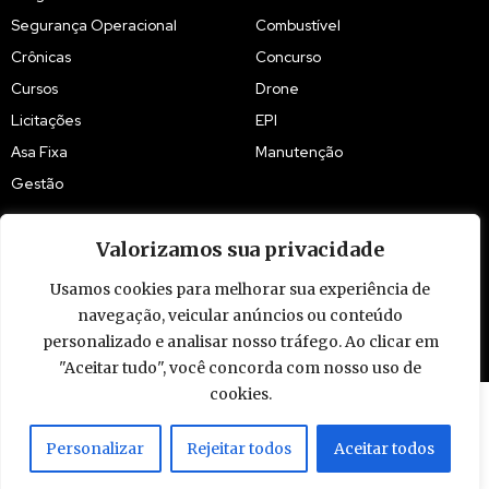
Segurança Operacional
Combustível
Crônicas
Concurso
Cursos
Drone
Licitações
EPI
Asa Fixa
Manutenção
Gestão
Valorizamos sua privacidade
Usamos cookies para melhorar sua experiência de
navegação, veicular anúncios ou conteúdo
© 2009 - 2026 Piloto Policial. Todos os direitos reservados. Brasil.
personalizado e analisar nosso tráfego. Ao clicar em
"Aceitar tudo", você concorda com nosso uso de
cookies.
Personalizar
Rejeitar todos
Aceitar todos