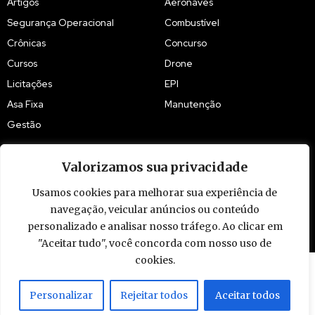
Artigos
Aeronaves
Segurança Operacional
Combustível
Crônicas
Concurso
Cursos
Drone
Licitações
EPI
Asa Fixa
Manutenção
Gestão
Valorizamos sua privacidade
Usamos cookies para melhorar sua experiência de
navegação, veicular anúncios ou conteúdo
© 2009 - 2026 Piloto Policial. Todos os direitos reservados. Brasil.
personalizado e analisar nosso tráfego. Ao clicar em
"Aceitar tudo", você concorda com nosso uso de
cookies.
Personalizar
Rejeitar todos
Aceitar todos