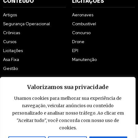
CONTEÚDO
LICITAÇÕES
Artigos
Aeronaves
Segurança Operacional
Combustível
Crônicas
Concurso
Cursos
Drone
Licitações
EPI
Asa Fixa
Manutenção
Gestão
Valorizamos sua privacidade
Usamos cookies para melhorar sua experiência de
navegação, veicular anúncios ou conteúdo
© 2009 - 2026 Piloto Policial. Todos os direitos reservados. Brasil.
personalizado e analisar nosso tráfego. Ao clicar em
"Aceitar tudo", você concorda com nosso uso de
cookies.