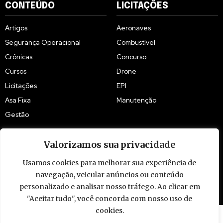
CONTEÚDO
LICITAÇÕES
Artigos
Aeronaves
Segurança Operacional
Combustível
Crônicas
Concurso
Cursos
Drone
Licitações
EPI
Asa Fixa
Manutenção
Gestão
Valorizamos sua privacidade
Usamos cookies para melhorar sua experiência de
navegação, veicular anúncios ou conteúdo
© 2009 - 2026 Piloto Policial. Todos os direitos reservados. Brasil.
personalizado e analisar nosso tráfego. Ao clicar em
"Aceitar tudo", você concorda com nosso uso de
cookies.