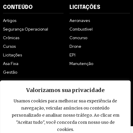
CONTEÚDO
LICITAÇÕES
Artigos
Aeronaves
Segurança Operacional
Combustível
Crônicas
Concurso
Cursos
Drone
Licitações
EPI
Asa Fixa
Manutenção
Gestão
Valorizamos sua privacidade
Usamos cookies para melhorar sua experiência de
© 2009 - 2026 Piloto Policial. Todos os direitos reservados. Brasil.
navegação, veicular anúncios ou conteúdo
personalizado e analisar nosso tráfego. Ao clicar em
"Aceitar tudo", você concorda com nosso uso de
cookies.