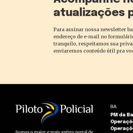
atualizações 
Para assinar nossa newsletter ba
endereço de e-mail no formulário
tranquilo, respeitamos sua priv
enviaremos conteúdo útil pra vo
BA
PM da Ba
Operaçõe
Operaçõ
Somos o maior e mais antigo portal de