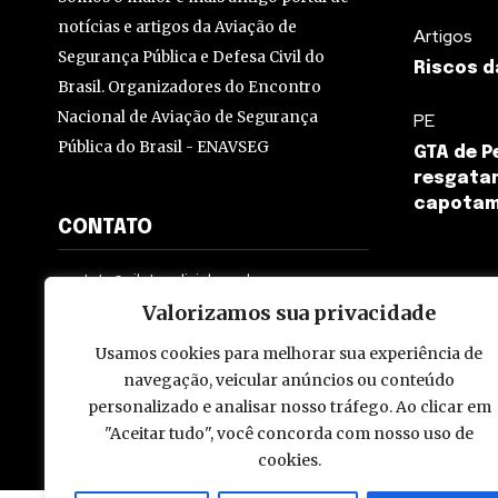
notícias e artigos da Aviação de
Artigos
Segurança Pública e Defesa Civil do
Riscos d
Brasil. Organizadores do Encontro
Nacional de Aviação de Segurança
PE
Pública do Brasil - ENAVSEG
GTA de 
resgatam
capotam
CONTATO
contato@pilotopolicial.com.br
Valorizamos sua privacidade
Usamos cookies para melhorar sua experiência de
navegação, veicular anúncios ou conteúdo
personalizado e analisar nosso tráfego. Ao clicar em
© 2009 - 2026 Piloto Policial. Todos os direitos reservados. Brasi
"Aceitar tudo", você concorda com nosso uso de
cookies.